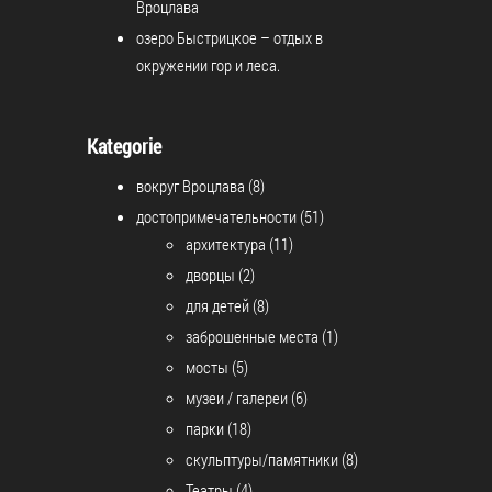
Вроцлава
озеро Быстрицкое – отдых в
окружении гор и леса.
Kategorie
вокруг Вроцлава
(8)
достопримечательности
(51)
архитектура
(11)
дворцы
(2)
для детей
(8)
заброшенные места
(1)
мосты
(5)
музеи / галереи
(6)
парки
(18)
скульптуры/памятники
(8)
Театры
(4)