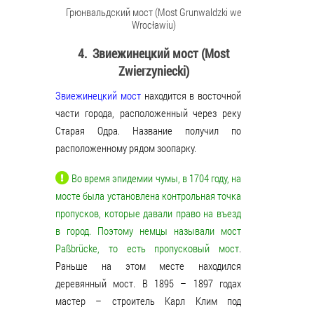
Грюнвальдский мост (Most Grunwaldzki we
Wrocławiu)
4. Звиежинецкий мост (M
ost
Zwierzyniecki)
Звиежинецкий мост
находится в восточной
части города, расположенный через реку
Старая Одра. Название получил по
расположенному рядом зоопарку.
Во время эпидемии чумы, в 1704 году, на
мосте была установлена контрольная точка
пропусков, которые давали право на въезд
в город. Поэтому немцы называли мост
Paßbrücke, то есть пропусковый мост
.
Раньше на этом месте находился
деревянный мост. В 1895 – 1897 годах
мастер – строитель Карл Клим под