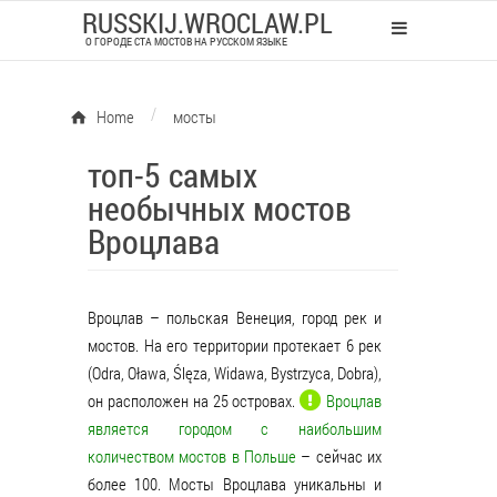
RUSSKIJ.WROCLAW.PL
О ГОРОДЕ СТА МОСТОВ НА РУССКОМ ЯЗЫКЕ
/
Home
мосты
топ-5 самых
необычных мостов
Вроцлава
Вроцлав – польская Венеция, город рек и
мостов. На его территории протекает 6 рек
(Odra, Oława, Ślęza, Widawa, Bystrzyca, Dobra),
он расположен на 25 островах.
Вроцлав
является городом с наибольшим
количеством мостов в Польше
– сейчас их
более 100. Мосты Вроцлава уникальны и