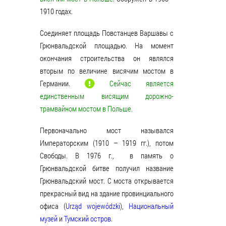
1910 годах.
Соединяет площадь Повстанцев Варшавы с
Грюнвальдской площадью. На момент
окончания строительства он являлся
вторым по величине висячим мостом в
Германии.
Сейчас является
единственным висящим дорожно-
трамвайном мостом в Польше.
Первоначально мост назывался
Императорским (1910 – 1919 гг.), потом
Свободы. В 1976 г., в память о
Грюнвальдской битве получил название
Грюнвальдский мост. С моста открывается
прекрасный вид на здание провинциального
офиса (
Urząd wojewódzki
),
Национальный
музей
и
Тумский остров
.