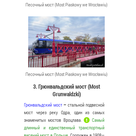
Песочный мост (Most Piaskowy we Wrocławiu)
Песочный мост (Most Piaskowy we Wrocławiu)
3. Грюнвальдский мост (Most
Grunwaldzki)
Грюнвальдский мост
–
стальной подвесной
мост через реку Одра, один из самых
знаменитых мостов Вроцлава.
Самый
длинный и единственный транспортный
висячий мост в Польше
. Сооружен в 1908—