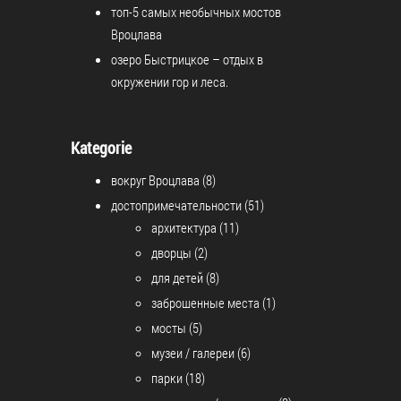
топ-5 самых необычных мостов
Вроцлава
озеро Быстрицкое – отдых в
окружении гор и леса.
Kategorie
вокруг Вроцлава
(8)
достопримечательности
(51)
архитектура
(11)
дворцы
(2)
для детей
(8)
заброшенные места
(1)
мосты
(5)
музеи / галереи
(6)
парки
(18)